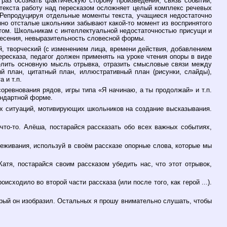
раз осознать фактическую сторону произведения, связь событий,
текста работу над пересказом осложняет целый комплекс речевых
. Репродуцируя отдельные моменты текста, учащиеся недостаточно
нно отсталые школьники забывают какой-то момент из воспринятого
том. Школьникам с интеллектуальной недостаточностью присущи и
несения, невыразительность словесной формы.
й, творческий (с изменением лица, времени действия, добавлением
ресказа, педагог должен применять на уроке чтения опоры в виде
делить основную мысль отрывка, отразить смысловые связи между
й план, цитатный план, иллюстративный план (рисунки, слайды),
 и т.п.
соревнования рядов, игры типа «Я начинаю, а ты продолжай» и т.п.
андартной форме.
ых ситуаций, мотивирующих школьников на создание высказывания.
 что-то. Алёша, постарайся рассказать обо всех важных событиях,
ереживания, используй в своём рассказе опорные слова, которые мы
Катя, постарайся своим рассказом убедить нас, что этот отрывок,
сходило во второй части рассказа (или после того, как герой ...).
торый он изобразил. Остальных я прошу внимательно слушать, чтобы