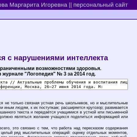
ва Маргарита Игоревна || персональный сайт
ся с нарушениями интеллекта
ограниченными возможностями здоровья.
 журнале "Логопедия" № 3 за 2014 год.
ся не только связная устная речь школьников, но и мыслительные
и иным людям, к их поступкам; расширяется кругозор; развивается
лышанного текста и передаётся учащимися в устной или письменной
м должно являться желание учащихся поделиться информацией или
сего, это связано с тем, что работа над пересказом содержания
т целый ряд мыслительных операций: оценку отдельных моментов,