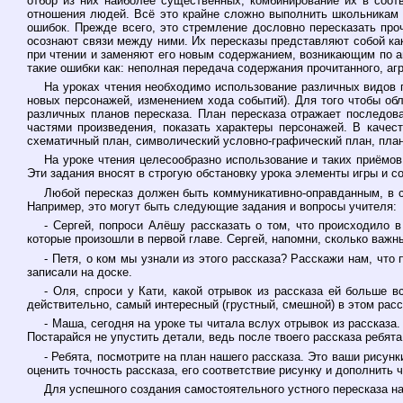
отбор из них наиболее существенных, комбинирование их в соот
отношения людей. Всё это крайне сложно выполнить школьникам 
ошибок. Прежде всего, это стремление дословно пересказать про
осознают связи между ними. Их пересказы представляют собой как
при чтении и заменяют его новым содержанием, возникающим по 
такие ошибки как: неполная передача содержания прочитанного, 
На уроках чтения необходимо использование различных видов п
новых персонажей, изменением хода событий). Для того чтобы об
различных планов пересказа. План пересказа отражает последов
частями произведения, показать характеры персонажей. В качес
схематичный план, символический условно-графический план, план 
На уроке чтения целесообразно использование и таких приёмов 
Эти задания вносят в строгую обстановку урока элементы игры и с
Любой пересказ должен быть коммуникативно-оправданным, в с
Например, это могут быть следующие задания и вопросы учителя:
- Сергей, попроси Алёшу рассказать о том, что происходило в
которые произошли в первой главе. Сергей, напомни, сколько важн
- Петя, о ком мы узнали из этого рассказа? Расскажи нам, что
записали на доске.
- Оля, спроси у Кати, какой отрывок из рассказа ей больше в
действительно, самый интересный (грустный, смешной) в этом расс
- Маша, сегодня на уроке ты читала вслух отрывок из рассказа.
Постарайся не упустить детали, ведь после твоего рассказа ребята
- Ребята, посмотрите на план нашего рассказа. Это ваши рисун
оценить точность рассказа, его соответствие рисунку и дополнить ч
Для успешного создания самостоятельного устного пересказа н