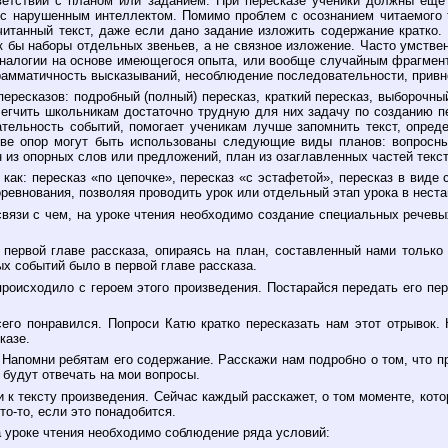
ветствии с планом или заданием. При пересказе ученики должны ещё 
с нарушенным интеллектом. Помимо проблем с осознанием читаемого 
читанный текст, даже если дано задание изложить содержание кратко
 бы наборы отдельных звеньев, а не связное изложение. Часто умстве
аналогии на основе имеющегося опыта, или вообще случайным фрагмен
аграмматичность высказываний, несоблюдение последовательности, прив
ересказов: подробный (полный) пересказ, краткий пересказ, выборочны
легчить школьникам достаточно трудную для них задачу по созданию пе
ательность событий, помогает ученикам лучше запомнить текст, опре
тве опор могут быть использованы следующие виды планов: вопросны
из опорных слов или предложений, план из озаглавленных частей текста
как: пересказ «по цепочке», пересказ «с эстафетой», пересказ в виде 
оревнования, позволяя проводить урок или отдельный этап урока в нест
вязи с чем, на уроке чтения необходимо создание специальных речев
 первой главе рассказа, опираясь на план, составленный нами только
ых событий было в первой главе рассказа.
 происходило с героем этого произведения. Постарайся передать его п
сего понравился. Попроси Катю кратко пересказать нам этот отрывок. 
казе.
 Напомни ребятам его содержание. Расскажи нам подробно о том, что прои
 будут отвечать на мои вопросы.
ки к тексту произведения. Сейчас каждый расскажет, о том моменте, ко
то-то, если это понадобится.
а уроке чтения необходимо соблюдение ряда условий: