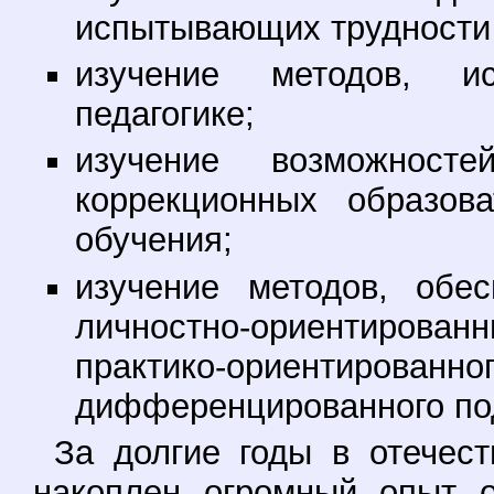
испытывающих трудности 
изучение методов, и
педагогике;
изучение возможносте
коррекционных образов
обучения;
изучение методов, обе
личностно-ориентирова
практико-ориентирован
дифференцированного под
За долгие годы в отечест
накоплен огромный опыт о