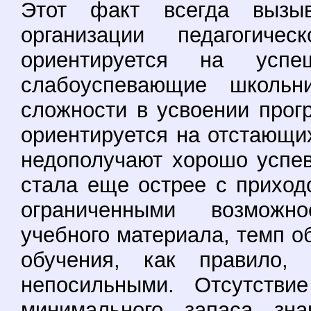
Этот факт всегда вызы
организации педагогиче
ориентируется на успе
слабоуспевающие школьн
сложности в усвоении прог
ориентируется на отстающи
недополучают хорошо успе
стала еще острее с прихо
ограниченными возможн
учебного материала, темп о
обучения, как правило,
непосильными. Отсутстви
минимального запаса зн