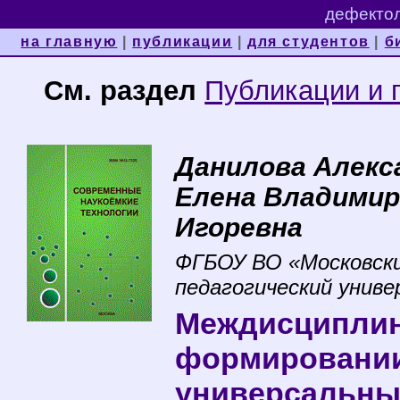
дефектол
на главную
|
публикации
|
для студентов
|
б
См. раздел
Публикации и 
Данилова Алекс
Елена Владимир
Игоревна
ФГБОУ ВО «Московски
педагогический унив
Междисциплин
формировании
универсальны