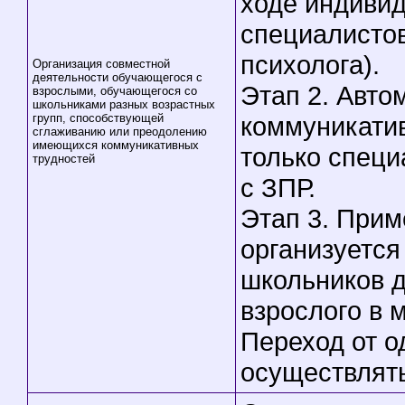
ходе индивид
специалистов
психолога).
Организация совместной
деятельности обучающегося с
Этап 2. Авто
взрослыми, обучающегося со
школьниками разных возрастных
групп, способствующей
коммуникати
сглаживанию или преодолению
имеющихся коммуникативных
только специ
трудностей
с ЗПР.
Этап 3. При
организуется
школьников д
взрослого в 
Переход от о
осуществлят