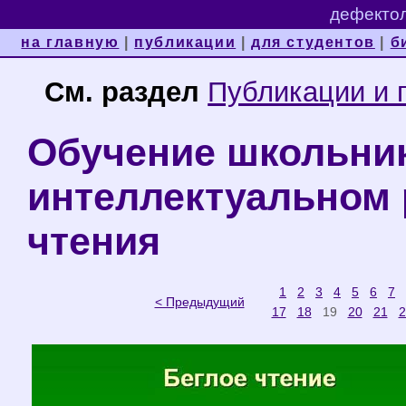
дефектол
на главную
|
публикации
|
для студентов
|
б
См. раздел
Публикации и 
Обучение школьник
интеллектуальном 
чтения
1
2
3
4
5
6
7
< Предыдущий
17
18
19
20
21
2