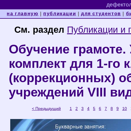
дефектол
на главную
|
публикации
|
для студентов
|
б
См. раздел
Публикации и 
Обучение грамоте.
комплект для 1-го
(коррекционных) о
учреждений VIII ви
< Предыдущий
1
2
3
4
5
6
7
8
9
10