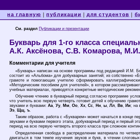
на главную
|
публикации
|
для студентов
|
б
См. раздел
Публикации и презентации
Букварь для 1-го класса специал
А.К. Аксёнова, С.В. Комарова, М.
Комментарии для учителя
«Букварь» написан на основе программы под редакцией И.М. Бг
состоит из «Альбома» для добукварных занятий; из собственно «
грамоте и помогающих учителю сформировать каллиграфически
«Методическим пособием для учителей», в котором рассматривают
учебных материалах, приводятся конкретные методические рекоме
Обучение чтению в букварный период согласно программе условн
что учитель всю первую четверть готовит детей к обучению грамо
звуками и буквами:
Аа
,
Уу
,
Мм
,
Оо
,
Хх
,
Сс
,
Нн
,
ы
,
Лл
,
Вв
,
Ии
; на
Ээ
,
Щщ
,
ъ
.
Таким образом, работа с «Букварем» может начаться в конце пе
звуками и буквами первого этапа, добукварный период и первый э
период на всю первую четверть второго класса при сложном конти
Определенная свобода в распределении материала по четверт
двигаться в том темпе изучения звуков и букв, в чтении слоговы