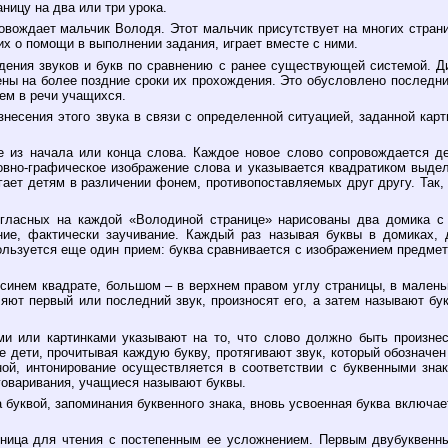
ницу на два или три урока.
овождает мальчик Володя. Этот мальчик присутствует на многих страни
их о помощи в выполнении задания, играет вместе с ними.
дения звуков и букв по сравнению с ранее существующей системой. 
сены на более поздние сроки их прохождения. Это обусловлено последн
ем в речи учащихся.
несения этого звука в связи с определенной ситуацией, заданной карт
из начала или конца слова. Каждое новое слово сопровождается дем
вно-графическое изображение слова и указывается квадратиком выдел
ает детям в различении фонем, противопоставляемых друг другу. Так, 
огласных на каждой «Володиной странице» нарисованы два домика с
ние, фактически заучивание. Каждый раз называя буквы в домиках, 
ользуется еще один прием: буква сравнивается с изображением предмет
синем квадрате, большом – в верхнем правом углу страницы, в маленьк
ют первый или последний звук, произносят его, а затем называют бук
и или картинками указывают на то, что слово должно быть произнес
е дети, прочитывая каждую букву, протягивают звук, который обозначен
ной, интонирование осуществляется в соответствии с буквенными знак
оговаривания, учащиеся называют буквы.
 буквой, запоминания буквенного знака, вновь усвоенная буква включае
диница для чтения с постепенным ее усложнением. Первым двубуквен