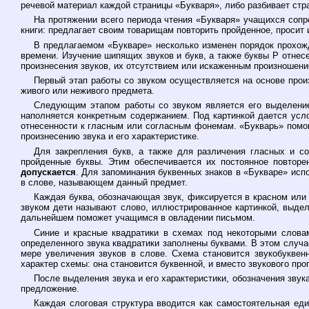
речевой материал каждой страницы «Букваря», либо разбивает стра
На протяжении всего периода чтения «Букваря» учащихся сопр
книги: предлагает своим товарищам повторить пройденное, просит 
В предлагаемом «Букваре» несколько изменен порядок прохож
времени. Изучение шипящих звуков и букв, а также буквы Р отне
произнесения звуков, их отсутствием или искаженным произношени
Первый этап работы со звуком осуществляется на основе произ
живого или неживого предмета.
Следующим этапом работы со звуком является его выделение 
наполняется конкретным содержанием. Под картинкой дается усло
отнесенности к гласным или согласным фонемам. «Букварь» помог
произнесению звука и его характеристике.
Для закрепления букв, а также для различения гласных и с
пройденные буквы. Этим обеспечивается их постоянное повторе
допускается
. Для запоминания буквенных знаков в «Букваре» исп
в слове, называющем данный предмет.
Каждая буква, обозначающая звук, фиксируется в красном или 
звуком дети называют слово, иллюстрированное картинкой, выделя
дальнейшем поможет учащимся в овладении письмом.
Синие и красные квадратики в схемах под некоторыми словам
определенного звука квадратики заполнены буквами. В этом случа
мере увеличения звуков в слове. Схема становится звукобуквен
характер схемы: она становится буквенной, и вместо звукового пр
После выделения звука и его характеристики, обозначения звука
предложение.
Каждая слоговая структура вводится как самостоятельная е