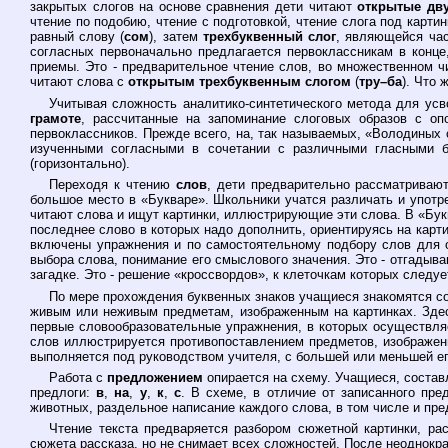
закрытых слогов на основе сравнения дети читают
открытые дв
чтение по подобию, чтение с подготовкой, чтение слога под карти
равный слову (
сом
), затем
трехбуквенный слог
, являющейся час
согласных первоначально предлагается первоклассникам в конце,
приемы. Это - предварительное чтение слов, во множественном чи
читают слова с
открытым трехбуквенным слогом
(
тру–ба
). Что 
Учитывая сложность аналитико-синтетического метода для ус
грамоте
, рассчитанные на запоминание слоговых образов с оп
первоклассников. Прежде всего, на, так называемых, «Володиных 
изученными согласными в сочетании с различными гласными бу
(горизонтально).
Переходя к чтению
слов
, дети предварительно рассматривают
большое место в «Букваре». Школьники учатся различать и употр
читают слова и ищут картинки, иллюстрирующие эти слова. В «Бу
последнее слово в которых надо дополнить, ориентируясь на карт
включены упражнения и по самостоятельному подбору слов для об
выбора слова, понимание его смыслового значения. Это - отгадыва
загадке. Это - решение «кроссвордов», к клеточкам которых следуе
По мере прохождения буквенных знаков учащиеся знакомятся с
живым или неживым предметам, изображенным на картинках. Здесь
первые словообразовательные упражнения, в которых осуществля
слов иллюстрируется противопоставлением предметов, изображенн
выполняется под руководством учителя, с большей или меньшей е
Работа с
предложением
опирается на схему. Учащиеся, состав
предлоги:
в
,
на
,
у
,
к
,
с
. В схеме, в отличие от записанного пре
животных, раздельное написание каждого слова, в том числе и пр
Чтение текста предваряется разбором сюжетной картинки, ра
сюжета рассказа, но не снимает всех сложностей. После неоднокра