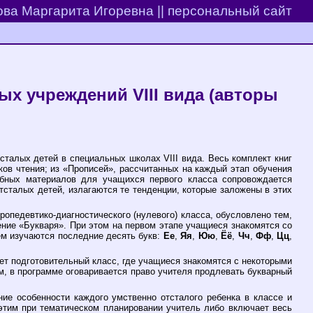
ва Маргарита Игоревна || персональный сайт
ых учреждений VIII вида (авторы
сталых детей в специальных школах VIII вида. Весь комплект книг
ов чтения; из «Прописей», рассчитанных на каждый этап обучения
бных материалов для учащихся первого класса сопровождается
сталых детей, излагаются те тенденции, которые заложены в этих
ропедевтико-диагностического (нулевого) класса, обусловлено тем,
ение «Букваря». При этом на первом этапе учащиеся знакомятся со
ьем изучаются последние десять букв:
Ее
,
Яя
,
Юю
,
Ёё
,
Чч
,
Фф
,
Цц
,
ает подготовительный класс, где учащиеся знакомятся с некоторыми
м, в программе оговаривается право учителя продлевать букварный
ие особенности каждого умственно отсталого ребенка в классе и
с этим при тематическом планировании учитель либо включает весь