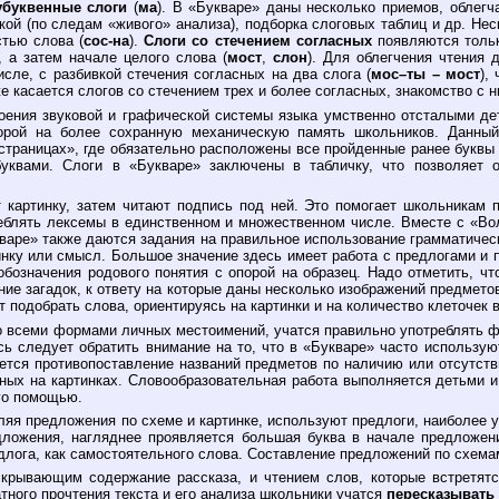
убуквенные слоги
(
ма
). В «Букваре» даны несколько приемов, облегч
нкой (по следам «живого» анализа), подборка слоговых таблиц и др. Не
тью слова (
сос-на
).
Слоги со стечением согласных
появляются тольк
 а затем начале целого слова (
мост
,
слон
). Для облегчения чтения 
сле, с разбивкой стечения согласных на два слога (
мос–ты – мост
),
же касается слогов со стечением трех и более согласных, знакомство с 
воения звуковой и графической системы языка умственно отсталыми д
орой на более сохранную механическую память школьников. Данный
страницах», где обязательно расположены все пройденные ранее буквы
квами. Слоги в «Букваре» заключены в табличку, что позволяет ор
 картинку, затем читают подпись под ней. Это помогает школьникам 
еблять лексемы в единственном и множественном числе. Вместе с «Во
кваре» также даются задания на правильное использование грамматичес
инку или смысл. Большое значение здесь имеет работа с предлогами и 
означения родового понятия с опорой на образец. Надо отметить, чт
ние загадок, к ответу на которые даны несколько изображений предмет
т подобрать слова, ориентируясь на картинки и на количество клеточек в
о всеми формами личных местоимений, учатся правильно употреблять 
 следует обратить внимание на то, что в «Букваре» часто использую
ется противопоставление названий предметов по наличию или отсутс
ых на картинках. Словообразовательная работа выполняется детьми и
го помощью.
ляя предложения по схеме и картинке, используют предлоги, наиболее 
дложения, нагляднее проявляется большая буква в начале предложени
едлога, как самостоятельного слова. Составление предложений по схем
скрывающим содержание рассказа, и чтением слов, которые встретятс
тного прочтения текста и его анализа школьники учатся
пересказывать