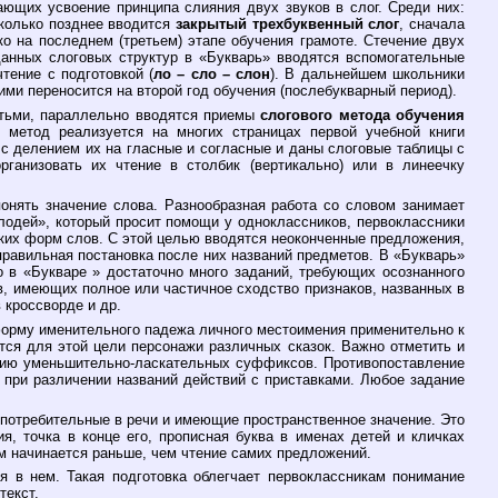
ающих усвоение принципа слияния двух звуков в слог. Среди них:
сколько позднее вводится
закрытый трехбуквенный слог
, сначала
о на последнем (третьем) этапе обучения грамоте. Стечение двух
данных слоговых структур в «Букварь» вводятся вспомогательные
 чтение с подготовкой (
ло – сло – слон
). В дальнейшем школьники
ними переносится на второй год обучения (послебукварный период).
етьми, параллельно вводятся приемы
слогового метода обучения
 метод реализуется на многих страницах первой учебной книги
 с делением их на гласные и согласные и даны слоговые таблицы с
ганизовать их чтение в столбик (вертикально) или в линеечку
понять значение слова. Разнообразная работа со словом занимает
лодей», который просит помощи у одноклассников, первоклассники
ких форм слов. С этой целью вводятся неоконченные предложения,
правильная постановка после них названий предметов. В «Букварь»
о в «Букваре » достаточно много заданий, требующих осознанного
ов, имеющих полное или частичное сходство признаков, названных в
 кроссворде и др.
форму именительного падежа личного местоимения применительно к
тся для этой цели персонажи различных сказок. Важно отметить и
твию уменьшительно-ласкательных суффиксов. Противопоставление
 при различении названий действий с приставками. Любое задание
употребительные в речи и имеющие пространственное значение. Это
я, точка в конце его, прописная буква в именах детей и кличках
ам начинается раньше, чем чтение самих предложений.
я в нем. Такая подготовка облегчает первоклассникам понимание
текст.