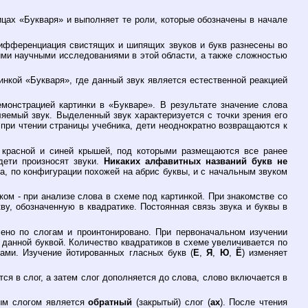
цах «Букваря» и выполняет те роли, которые обозначены в начале
Дифференциация свистящих и шипящих звуков и букв разнесены во
ими научными исследованиями в этой области, а также сложностью
инкой «Букваря», где данный звук является естественной реакцией
онстрацией картинки в «Букваре». В результате значение слова
яемый звук. Выделенный звук характеризуется с точки зрения его
при чтении страницы учебника, дети неоднократно возвращаются к
 красной и синей крышей, под которыми размещаются все ранее
дети произносят звуки.
Никаких алфавитных названий букв не
а, по конфигурации похожей на абрис буквы, и с начальным звуком
ом - при анализе слова в схеме под картинкой. При знакомстве со
ву, обозначенную в квадратике. Постоянная связь звука и буквы в
ено по слогам и проинтонировано. При первоначальном изучении
 данной буквой. Количество квадратиков в схеме увеличивается по
ами. Изучение йотированных гласных букв (
Е
,
Я
,
Ю
,
Ё
) изменяет
тся в слог, а затем слог дополняется до слова, слово включается в
ным слогом является
обратный
(закрытый) слог (
ах
). После чтения