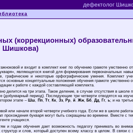
дефектолог Шишко
иблиотека
ьных (коррекционных) образовательн
И. Шишкова)
ажноковой и входит в комплект книг по обучению грамоте умственно от
Букваря», являющегося книгой для формирования первоначальных навык
е, графические и некоторые орфографические умения. Комплект уче
ся основные концептуальные положения обучения грамоте умственно от
ндации к работе с каждой составляющей комплекта.
о делится на три этапа. Такое деление, в случае отсутствия в школе п
те (добукварный период). Последующие три четверти отводятся на изуч
 втором этапе –
Шш
,
Пп
,
Тт
,
Кк
,
Зз
,
Рр
,
й
.
Жж
,
Бб
,
Дд
,
Гг
,
ь
; и на трет
рвой или начале второй четверти учебного года. Если же в школе работ
тап прохождения букваря могут быть сокращены во времени. Вместе с те
нгенте учащихся.
ям и годам обучения дает возможность педагогу принимать во вниман
х структур и слов, который доступен всему классу в целом. В связи 