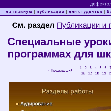
дефектол
на главную
|
публикации
|
для студентов
|
б
См. раздел
Публикации и 
Специальные уроки
программах для школ
1
2
3
4
5
6
< Предыдущий
16
17
18
19
2