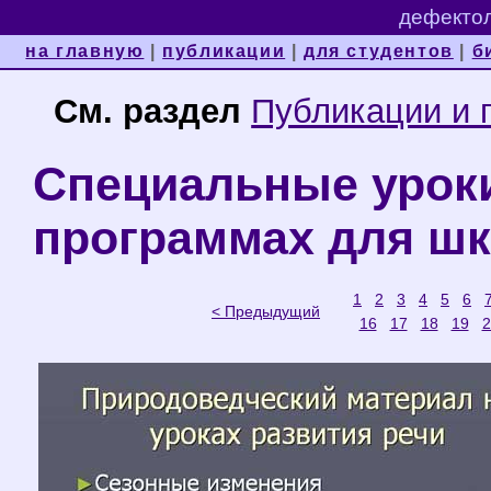
дефектол
на главную
|
публикации
|
для студентов
|
б
См. раздел
Публикации и 
Специальные уроки
программах для школ
1
2
3
4
5
6
< Предыдущий
16
17
18
19
2