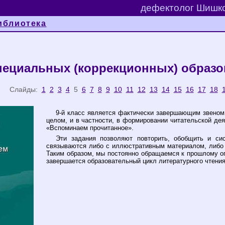
дефектолог Шишко
иблиотека
специальных (коррекционных) образо
лайды:
1
2
3
4
5
6
7
8
9
10
11
12
13
14
15
16
17
18
9-й класс является фактически завершающим звеном 
целом, и в частности, в формировании читательской де
«Вспоминаем прочитанное».
Эти задания позволяют повторить, обобщить и си
связываются либо с иллюстративным материалом, либо 
Таким образом, мы постоянно обращаемся к прошлому оп
завершается образовательный цикл литературного чтения