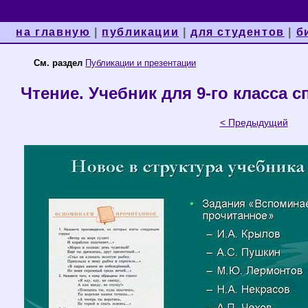
на главную
|
публикации
|
для студентов
|
б
См. раздел
Публикации и презентации
Чтение. Учебник для 9-го класса 
< Предыдущий
С