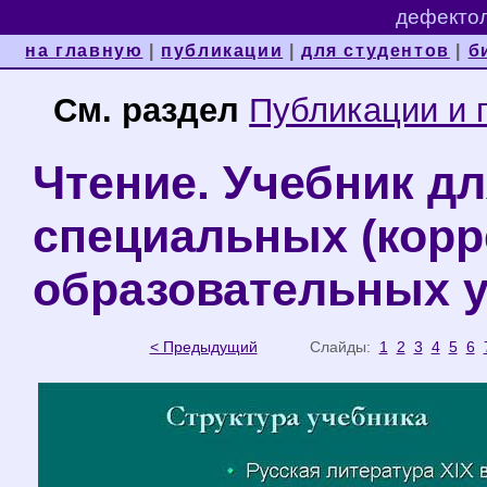
дефектол
на главную
|
публикации
|
для студентов
|
б
См. раздел
Публикации и 
Чтение. Учебник дл
специальных (кор
образовательных уч
< Предыдущий
Слайды:
1
2
3
4
5
6