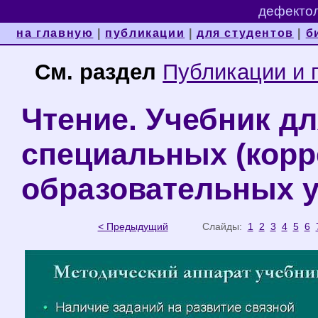
дефектол
на главную
|
публикации
|
для студентов
|
б
См. раздел
Публикации и 
Чтение. Учебник дл
специальных (кор
образовательных уч
< Предыдущий
Слайды:
1
2
3
4
5
6