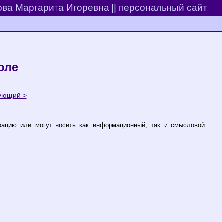
ва Маргарита Игоревна || персональный сайт
оле
ующий >
рацию или могут носить как информационный, так и смысловой