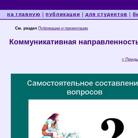
на главную
|
публикации
|
для студентов
|
б
См. раздел
Публикации и презентации
Коммуникативная направленность
< Пред