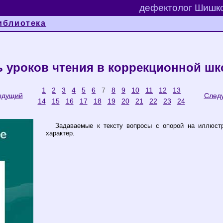
дефектолог Шишко
иблиотека
 уроков чтения в коррекционной шк
1
2
3
4
5
6
7
8
9
10
11
12
13
ыдущий
След
14
15
16
17
18
19
20
21
22
23
24
Задаваемые к тексту вопросы с опорой на иллюст
характер.