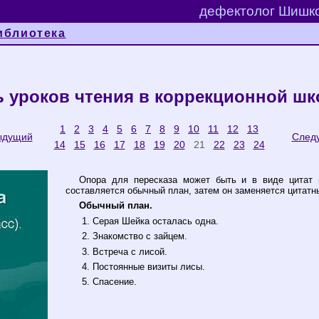
дефектолог Шишко
иблиотека
 уроков чтения в коррекционной шк
1
2
3
4
5
6
7
8
9
10
11
12
13
ыдущий
След
14
15
16
17
18
19
20
21
22
23
24
Опора для пересказа может быть и в виде цитат и
составляется обычный план, затем он заменяется цитатн
Обычный план.
Серая Шейка осталась одна.
Знакомство с зайцем.
Встреча с лисой.
Постоянные визиты лисы.
Спасение.