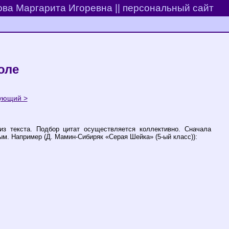
ва Маргарита Игоревна || персональный сайт
оле
ующий >
з текста. Подбор цитат осуществляется коллективно. Сначала
ым. Например (Д. Мамин-Сибиряк «Серая Шейка» (5-ый класс)):