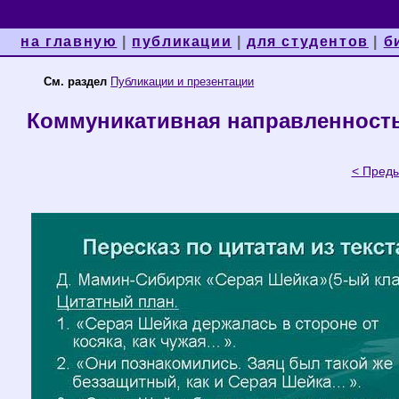
на главную
|
публикации
|
для студентов
|
б
См. раздел
Публикации и презентации
Коммуникативная направленность
< Пред