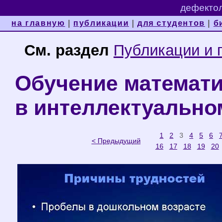
дефектол
на главную
|
публикации
|
для студентов
|
б
См. раздел
Публикации и 
Обучение математи
в интеллектуально
1
2
3
4
5
6
< Предыдущий
16
17
18
19
20