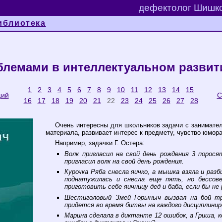
дефектолог Шишко
иблиотека
облемами в интеллектуальном развит
1
2
3
4
5
6
7
8
9
10
11
12
13
14
15
щий
С
16
17
18
19
20
21
22
23
24
25
26
27
28
Очень интересны для школьников задачи с занимате
материала, развивает интерес к предмету, чувство юмора
Например, задачки Г. Остера:
Волк пригласил на свой день рождения 3 порос
пригласил волк на свой день рождения.
Курочка Ряба снесла яичко, а мышка взяла и раз
поднатужилась и снесла еще пять, но бессов
приготовить себе яичницу дед и баба, если бы не
Шестиголовый Змей Горыныч вызвал на бой тре
придется во время битвы на каждого дисциплини
Марина сделала в диктанте 12 ошибок, а Гриша, к