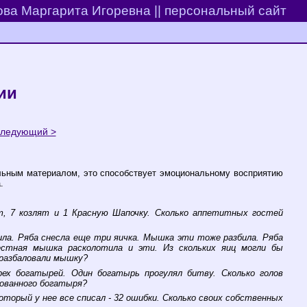
ва Маргарита Игоревна || персональный сайт
ии
ледующий >
льным материалом, это способствует эмоциональному восприятию
.
ят, 7 козлят и 1 Красную Шапочку. Сколько аппетитных гостей
била. Ряба снесла еще три яичка. Мышка эти тоже разбила. Ряба
естная мышка расколотила и эти. Из скольких яиц могли бы
 разбаловали мышку?
х богатырей. Один богатырь прогулял битву. Сколько голов
рованного богатыря?
оторый у нее все списал - 32 ошибки. Сколько своих собственных