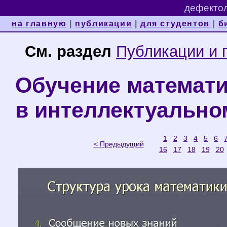
дефектол
на главную
|
публикации
|
для студентов
|
б
См. раздел
Публикации и 
Обучение математи
в интеллектуально
1
2
3
4
5
6
< Предыдущий
16
17
18
19
20