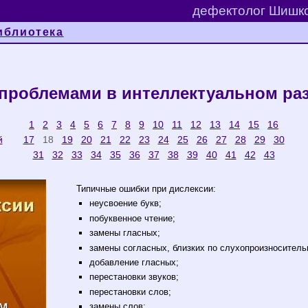
дефектолог Шишко
иблиотека
проблемами в интеллектуальном разв
1
2
3
4
5
6
7
8
9
10
11
12
13
14
15
16
й
17
18
19
20
21
22
23
24
25
26
27
28
29
30
31
32
33
34
35
36
37
38
39
40
41
42
43
Типичные ошибки при дислексии:
неусвоение букв;
побуквенное чтение;
замены гласных;
замены согласных, близких по слухопроизноситель
добавление гласных;
перестановки звуков;
перестановки слов;
замены слов;