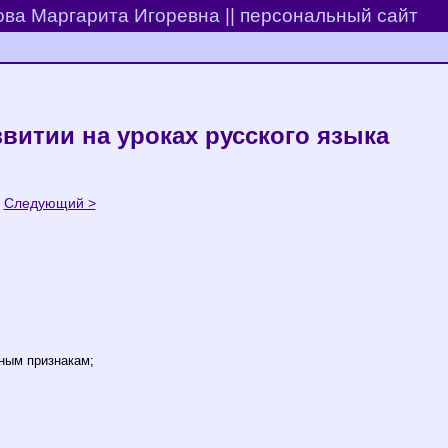
ва Маргарита Игоревна || персональный сайт
итии на уроках русского языка
Следующий >
ным признакам;