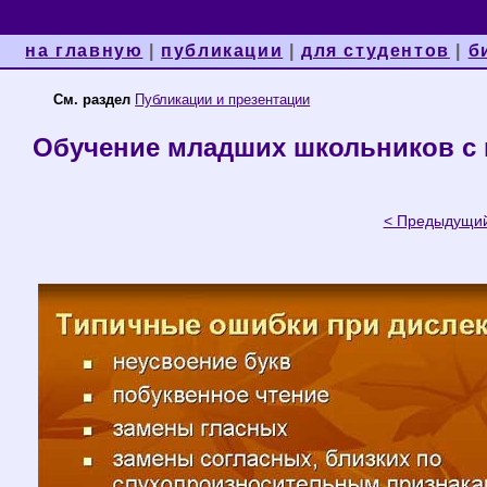
на главную
|
публикации
|
для студентов
|
б
См. раздел
Публикации и презентации
Обучение младших школьников с 
< Предыдущи