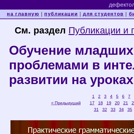
дефектол
на главную
|
публикации
|
для студентов
|
б
См. раздел
Публикации и 
Обучение младших
проблемами в инт
развитии на уроках
1
2
3
4
5
6
7
< Предыдущий
17
18
19
20
21
2
31
32
33
34
35