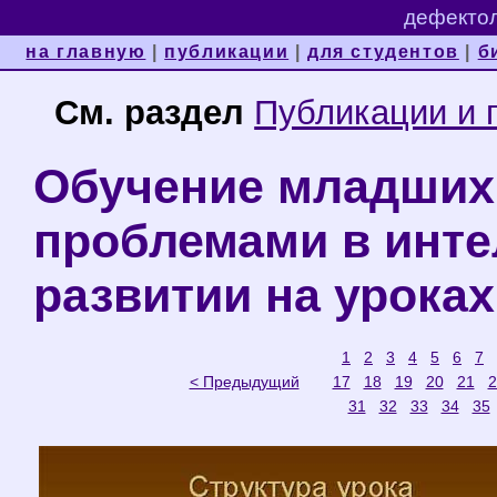
дефектол
на главную
|
публикации
|
для студентов
|
б
См. раздел
Публикации и 
Обучение младших
проблемами в инт
развитии на уроках
1
2
3
4
5
6
7
< Предыдущий
17
18
19
20
21
2
31
32
33
34
35