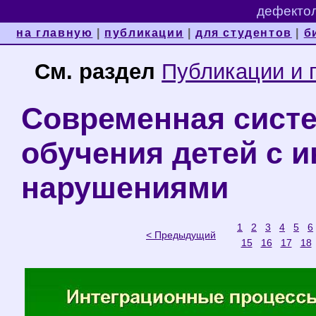
дефектол
на главную
|
публикации
|
для студентов
|
б
См. раздел
Публикации и 
Современная систе
обучения детей с 
нарушениями
1
2
3
4
5
6
< Предыдущий
15
16
17
18